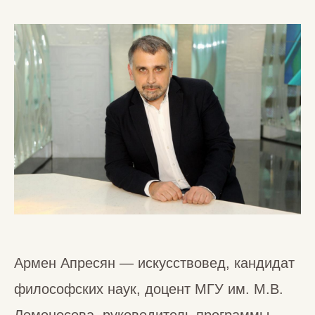
Армен Апресян — искусствовед, кандидат
философских наук, доцент МГУ им. М.В.
ри